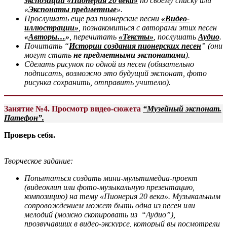
экспозиции «Пионерия 20 века»
по своему списку или
«
Экспонаты предметные
».
Прослушать еще раз пионерские песни
«Видео-
иллюстрации»
, познакомиться с авторами этих песен
«
Авторы…
»
, перечитать
«Тексты»
, послушать
Аудио
.
Почитать “
Истории создания пионерских песен
” (
они
могут стать
не
предметными экспонатами
).
Сделать рисунок по одной из песен (обязательно
подписать, возможно это будущий экспонат, фото
рисунка сохранить, отправить учителю).
Занятие №
4.
Просмотр видео-сюжета
“Музейный экспонат.
Патефон”.
Проверь себя.
Творческое задание:
Попытаться создать мини-мультимедиа-проект
(видеоклип или фото-музыкальную презентацию,
композицию) на тему «
Пионерия 20 века
». Музыкальным
сопровождением может быть одна из песен или
мелодий
(можно скопировать из “Аудио”)
,
прозвучавших в видео-экскурсе, который вы посмотрели