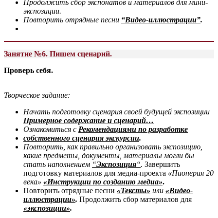
Продолжить сбор экспонатов и материалов для мини-
экспозиции.
Повторить отрядные песни
“Видео-иллюстрации”
.
Занятие №
6. Пишем сценарий.
Проверь себя.
Творческое задание:
Начать подготовку сценария своей будущей экспозиции
Примерное содержание и сценарий…
Ознакомиться с
Рекомендациями по разработке
собственного сценария экскурсии
.
Повторить, как правильно организовать экспозицию,
какие предметы, документы, материалы могли бы
стать наполнением
“
Экспозиция
“
.
Завершить
подготовку материалов для медиа-проекта
«
Пионерия 20
века
»
«Инструкции по созданию медиа»
.
Повторить отрядные песни
«Тексты»
или
«Видео-
иллюстрации»
.
Продолжить сбор материалов для
«экспозиции»
.