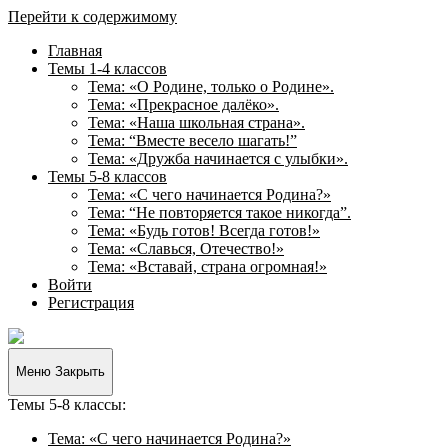
Перейти к содержимому
Главная
Темы 1-4 классов
Тема: «О Родине, только о Родине».
Тема: «Прекрасное далёко».
Тема: «Наша школьная страна».
Тема: “Вместе весело шагать!”
Тема: «Дружба начинается с улыбки».
Темы 5-8 классов
Тема: «С чего начинается Родина?»
Тема: “Не повторяется такое никогда”.
Тема: «Будь готов! Всегда готов!»
Тема: «Славься, Отечество!»
Тема: «Вставай, страна огромная!»
Войти
Регистрация
Творческие
задания
для
Меню
Закрыть
учащихся
Темы 5-8 классы:
Тема: «С чего начинается Родина?»