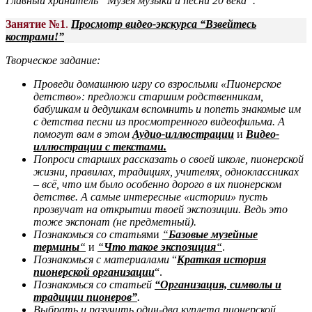
Главный хранитель “Музея музыки и песни 20 века”.
Занятие №1
.
Просмотр видео-экскурса “Взвейтесь
кострами!”
Творческое задание:
Проведи домашнюю игру со взрослыми «Пионерское
детство»: предложи старшим родственникам,
бабушкам и дедушкам вспомнить и попеть знакомые им
с детства песни из просмотренного видеофильма. А
помогут вам в этом
Аудио-иллюстрации
и
Видео-
иллюстрации с текстами
.
Попроси старших рассказать о своей школе, пионерской
жизни, правилах, традициях, учителях, одноклассниках
– всё, что им было особенно дорого в их пионерском
детстве.
А самые интересные «истории» пусть
прозвучат на открытии твоей экспозиции. Ведь это
тоже экспонат (не предметный).
Познакомься со стать
ями
“
Базовые музейные
термины
“
и
“
Что такое экспозиция
“
.
Познакомься с материалами
“
Краткая история
пионерской организации
“.
Познакомься со статьей
“Организация, символы и
традиции пионеров”
.
Выбрать и разучить один-два куплета пионерской