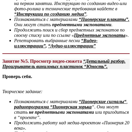
на первом занятии.
Инструкцию по созданию видео-или
фото-ролика и технические требования найдете в
“Инструкции по созданию медиа”
.
Познакомиться с материалами
“Пионерские плакаты”.
Они могут стать
предметными экспонатами
.
Продолжить поиск и сбор предметных экспонатов по
своему списку или по ссылке «
Предметные экспонаты
».
Репетировать выбранные песни
“Видео-
иллюстрации”
,
“Аудио-иллюстрации”
Занятие №
5.
Просмотр видео-сюжета
“Детальный разбор.
Проигрыватель виниловых пластинок “Юность”.
Проверь себя.
Творческое задание:
Познакомиться с материалами
“
Пионерские сигналы
“
,
радиопрограмма “Пионерская зорька
“
.
Они могут
стать
не
предметными экспонатами
или пригодиться
в “проекте”.
Продолжить работу над медиа-проектом «
Пионерия 20
века
».