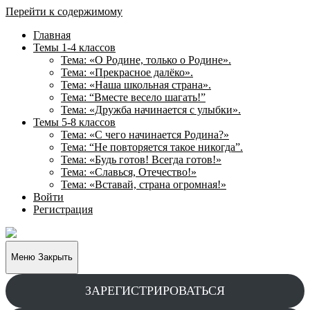
Перейти к содержимому
Главная
Темы 1-4 классов
Тема: «О Родине, только о Родине».
Тема: «Прекрасное далёко».
Тема: «Наша школьная страна».
Тема: “Вместе весело шагать!”
Тема: «Дружба начинается с улыбки».
Темы 5-8 классов
Тема: «С чего начинается Родина?»
Тема: “Не повторяется такое никогда”.
Тема: «Будь готов! Всегда готов!»
Тема: «Славься, Отечество!»
Тема: «Вставай, страна огромная!»
Войти
Регистрация
Творческие
задания
для
Меню
Закрыть
учащихся
ЗАРЕГИСТРИРОВАТЬСЯ