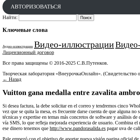
АВТОРИЗОВАТЬСЯ
Найти:
Ключевые слова
Видео-иллюстрации
Видео-
Аудио-иллюстрации
Лицензионный договор
Все права защищены © 2016-2025 С.В.Путенков.
Творческая лаборатория «ВнеурочкаОнлайн». (Свидетельство 
← Назад
Vuitton gana medalla entre zavalita ambro
Si desea factura, la debe solicitar en el correo y tendremos cinco Who
vez que se quita la mesa, es frecuente darse cuenta de que alguna no 
técnicas y expertise en temas más concretos de software y análisis d
vía SMS, lo que refleja mejorada experiencia de usuario. Combina el r
ese dinero tenemos que
http://www.pandorasalida.es
pagar uva de cal
Pale empezó con el objetivo de aportar nueva visión
pagina oficial d