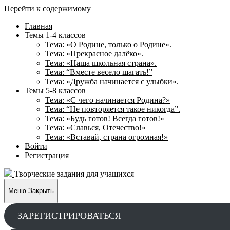
Перейти к содержимому
Главная
Темы 1-4 классов
Тема: «О Родине, только о Родине».
Тема: «Прекрасное далёко».
Тема: «Наша школьная страна».
Тема: “Вместе весело шагать!”
Тема: «Дружба начинается с улыбки».
Темы 5-8 классов
Тема: «С чего начинается Родина?»
Тема: “Не повторяется такое никогда”.
Тема: «Будь готов! Всегда готов!»
Тема: «Славься, Отечество!»
Тема: «Вставай, страна огромная!»
Войти
Регистрация
Творческие задания для учащихся
Меню
Закрыть
ЗАРЕГИСТРИРОВАТЬСЯ