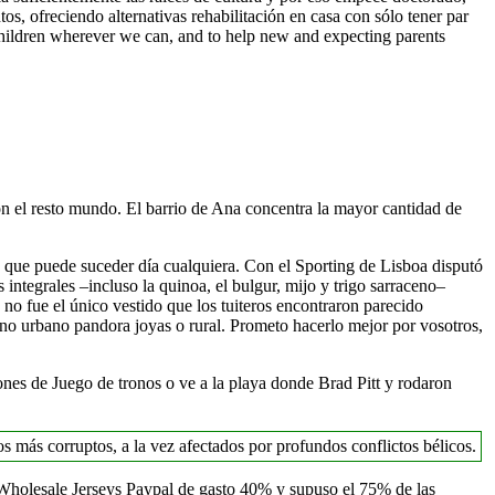
os, ofreciendo alternativas rehabilitación en casa con sólo tener par
children wherever we can, and to help new and expecting parents
on el resto mundo. El barrio de Ana concentra la mayor cantidad de
no que puede suceder día cualquiera. Con el Sporting de Lisboa disputó
ntegrales –incluso la quinoa, el bulgur, mijo y trigo sarraceno–
o fue el único vestido que los tuiteros encontraron parecido
torno urbano pandora joyas o rural. Prometo hacerlo mejor por vosotros,
ones de Juego de tronos o ve a la playa donde Brad Pitt y rodaron
s más corruptos, a la vez afectados por profundos conflictos bélicos.
 Wholesale Jerseys Paypal de gasto 40% y supuso el 75% de las