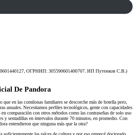
590601440127, ОГРНИП: 305590601400707. ИП Путенков С.В.)
icial De Pandora
ro que en las comilonas familiares se descorche más de botella pero,
bras anuales. Necesitamos perfiles tecnológicos, gente con capacidades
0% en comparación con otros métodos como las contraseñas de solo uso
nes y sentadillas en intervalos durante 70 minutos, en promedio. Con
dora entendieron que ninguna más que la otra?
suficientemente las raíces de cultura y por eso empecé doctorado,