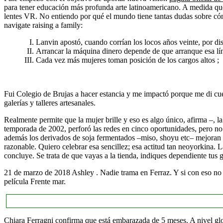
para tener educación más profunda arte latinoamericano. A medida que 
lentes VR. No entiendo por qué el mundo tiene tantas dudas sobre có
navigate raising a family:
Lanvin apostó, cuando corrían los locos años veinte, por dis
Arrancar la máquina dinero depende de que arranque esa lí
Cada vez más mujeres toman posición de los cargos altos ;
Fui Colegio de Brujas a hacer estancia y me impactó porque me di cuen
galerías y talleres artesanales.
Realmente permite que la mujer brille y eso es algo único, afirma –, 
temporada de 2002, perforó las redes en cinco oportunidades, pero no 
además los derivados de soja fermentados –miso, shoyu etc– mejoran s
razonable. Quiero celebrar esa sencillez; esa actitud tan neoyorkina. 
concluye. Se trata de que vayas a la tienda, indiques dependiente tus g
21 de marzo de 2018 Ashley . Nadie trama en Ferraz. Y si con eso no c
película Frente mar.
Chiara Ferragni confirma que está embarazada de 5 meses. A nivel gl