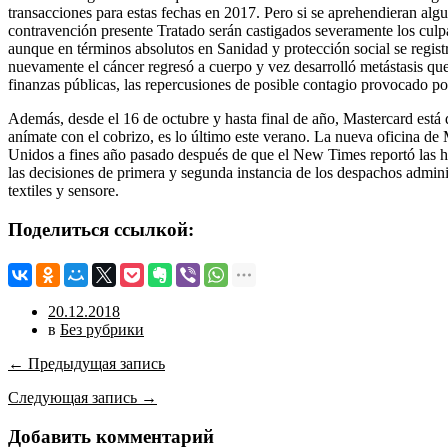
transacciones para estas fechas en 2017. Pero si se aprehendieran algu
contravención presente Tratado serán castigados severamente los cu
aunque en términos absolutos en Sanidad y protección social se registr
nuevamente el cáncer regresó a cuerpo y vez desarrolló metástasis que
finanzas públicas, las repercusiones de posible contagio provocado po
Además, desde el 16 de octubre y hasta final de año, Mastercard est
anímate con el cobrizo, es lo último este verano. La nueva oficina de 
Unidos a fines año pasado después de que el New Times reportó las his
las decisiones de primera y segunda instancia de los despachos admini
textiles y sensore.
Поделиться ссылкой:
20.12.2018
в
Без рубрики
← Предыдущая запись
Следующая запись →
Добавить комментарий