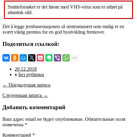
Smitteforsøket er det første med VHS-virus som er utført på
atlantisk sild.
Det å legge jernbanestasjonen så sentrumsnært som mulig er en
svært viktig premiss for en god byutvikling fremover.
Поделиться ссылкой:
20.12.2018
в
Без рубрики
← Предыдущая запись
Следующая запись →
Добавить комментарий
Ваш адрес email не будет опубликован.
Обязательные поля
помечены
*
Комментарий
*