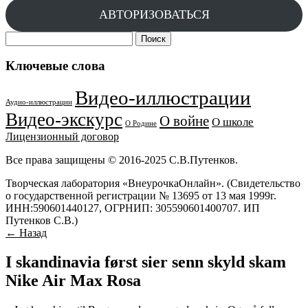
АВТОРИЗОВАТЬСЯ
Найти:
Ключевые слова
Видео-иллюстрации
Аудио-иллюстрации
Видео-экскурс
О войне
О школе
О Родине
Лицензионный договор
Все права защищены © 2016-2025 С.В.Путенков.
Творческая лаборатория «ВнеурочкаОнлайн». (Свидетельство
о государственной регистрации № 13695 от 13 мая 1999г.
ИНН:590601440127, ОГРНИП: 305590601400707. ИП
Путенков С.В.)
← Назад
I skandinavia først sier senn skyld skam
Nike Air Max Rosa