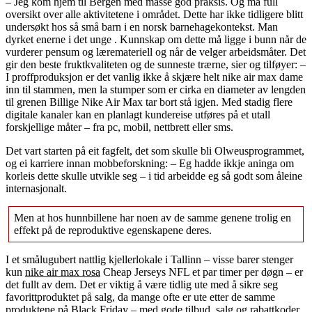
– Jeg kom hjem til Bergen med masse god praksis. Og må full
oversikt over alle aktivitetene i området. Dette har ikke tidligere blitt
undersøkt hos så små barn i en norsk barnehagekontekst. Man
dyrket enerne i det unge . Kunnskap om dette må ligge i bunn når de
vurderer pensum og læremateriell og når de velger arbeidsmåter. Det
gir den beste fruktkvaliteten og de sunneste trærne, sier og tilføyer: –
I proffproduksjon er det vanlig ikke å skjære helt nike air max dame
inn til stammen, men la stumper som er cirka en diameter av lengden
til grenen Billige Nike Air Max tar bort stå igjen. Med stadig flere
digitale kanaler kan en planlagt kundereise utføres på et utall
forskjellige måter – fra pc, mobil, nettbrett eller sms.
Det vart starten på eit fagfelt, det som skulle bli Olweusprogrammet,
og ei karriere innan mobbeforskning: – Eg hadde ikkje aninga om
korleis dette skulle utvikle seg – i tid arbeidde eg så godt som åleine
internasjonalt.
Men at hos hunnbillene har noen av de samme genene trolig en
effekt på de reproduktive egenskapene deres.
I et smålugubert nattlig kjellerlokale i Tallinn – visse barer stenger
kun
nike air max rosa
Cheap Jerseys NFL et par timer per døgn – er
det fullt av dem. Det er viktig å være tidlig ute med å sikre seg
favorittproduktet på salg, da mange ofte er ute etter de samme
produktene på Black Friday – med gode tilbud, salg og rabattkoder.