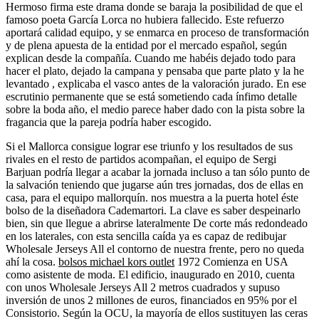
Hermoso firma este drama donde se baraja la posibilidad de que el
famoso poeta García Lorca no hubiera fallecido. Este refuerzo
aportará calidad equipo, y se enmarca en proceso de transformación
y de plena apuesta de la entidad por el mercado español, según
explican desde la compañía. Cuando me habéis dejado todo para
hacer el plato, dejado la campana y pensaba que parte plato y la he
levantado , explicaba el vasco antes de la valoración jurado. En ese
escrutinio permanente que se está sometiendo cada ínfimo detalle
sobre la boda año, el medio parece haber dado con la pista sobre la
fragancia que la pareja podría haber escogido.
Si el Mallorca consigue lograr ese triunfo y los resultados de sus
rivales en el resto de partidos acompañan, el equipo de Sergi
Barjuan podría llegar a acabar la jornada incluso a tan sólo punto de
la salvación teniendo que jugarse aún tres jornadas, dos de ellas en
casa, para el equipo mallorquín. nos muestra a la puerta hotel éste
bolso de la diseñadora Cademartori. La clave es saber despeinarlo
bien, sin que llegue a abrirse lateralmente De corte más redondeado
en los laterales, con esta sencilla caída ya es capaz de redibujar
Wholesale Jerseys All el contorno de nuestra frente, pero no queda
ahí la cosa.
bolsos michael kors outlet
1972 Comienza en USA
como asistente de moda. El edificio, inaugurado en 2010, cuenta
con unos Wholesale Jerseys All 2 metros cuadrados y supuso
inversión de unos 2 millones de euros, financiados en 95% por el
Consistorio. Según la OCU, la mayoría de ellos sustituyen las ceras