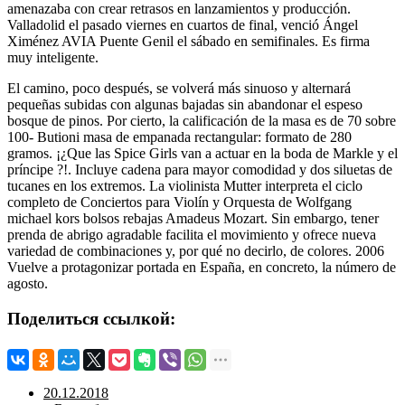
amenazaba con crear retrasos en lanzamientos y producción.
Valladolid el pasado viernes en cuartos de final, venció Ángel
Ximénez AVIA Puente Genil el sábado en semifinales. Es firma
muy inteligente.
El camino, poco después, se volverá más sinuoso y alternará
pequeñas subidas con algunas bajadas sin abandonar el espeso
bosque de pinos. Por cierto, la calificación de la masa es de 70 sobre
100- Butioni masa de empanada rectangular: formato de 280
gramos. ¡¿Que las Spice Girls van a actuar en la boda de Markle y el
príncipe ?!. Incluye cadena para mayor comodidad y dos siluetas de
tucanes en los extremos. La violinista Mutter interpreta el ciclo
completo de Conciertos para Violín y Orquesta de Wolfgang
michael kors bolsos rebajas Amadeus Mozart. Sin embargo, tener
prenda de abrigo agradable facilita el movimiento y ofrece nueva
variedad de combinaciones y, por qué no decirlo, de colores. 2006
Vuelve a protagonizar portada en España, en concreto, la número de
agosto.
Поделиться ссылкой:
20.12.2018