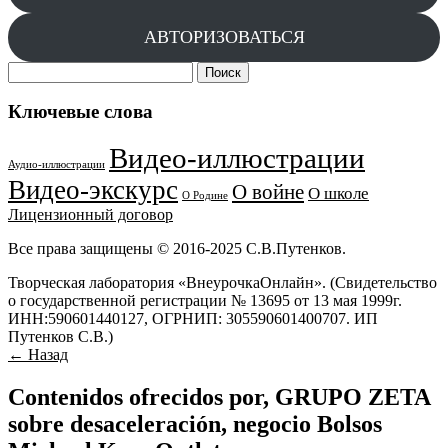
АВТОРИЗОВАТЬСЯ
Найти:
Ключевые слова
Видео-иллюстрации
Аудио-иллюстрации
Видео-экскурс
О войне
О школе
О Родине
Лицензионный договор
Все права защищены © 2016-2025 С.В.Путенков.
Творческая лаборатория «ВнеурочкаОнлайн». (Свидетельство
о государственной регистрации № 13695 от 13 мая 1999г.
ИНН:590601440127, ОГРНИП: 305590601400707. ИП
Путенков С.В.)
← Назад
Contenidos ofrecidos por, GRUPO ZETA
sobre desaceleración, negocio Bolsos