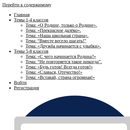
Перейти к содержимому
Главная
Темы 1-4 классов
Тема: «О Родине, только о Родине».
Тема: «Прекрасное далёко».
Тема: «Наша школьная страна».
Тема: “Вместе весело шагать!”
Тема: «Дружба начинается с улыбки».
Темы 5-8 классов
Тема: «С чего начинается Родина?»
Тема: “Не повторяется такое никогда”.
Тема: «Будь готов! Всегда готов!»
Тема: «Славься, Отечество!»
Тема: «Вставай, страна огромная!»
Войти
Регистрация