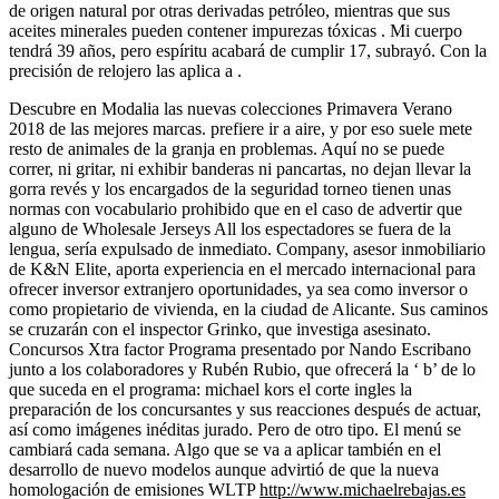
de origen natural por otras derivadas petróleo, mientras que sus
aceites minerales pueden contener impurezas tóxicas . Mi cuerpo
tendrá 39 años, pero espíritu acabará de cumplir 17, subrayó. Con la
precisión de relojero las aplica a .
Descubre en Modalia las nuevas colecciones Primavera Verano
2018 de las mejores marcas. prefiere ir a aire, y por eso suele mete
resto de animales de la granja en problemas. Aquí no se puede
correr, ni gritar, ni exhibir banderas ni pancartas, no dejan llevar la
gorra revés y los encargados de la seguridad torneo tienen unas
normas con vocabulario prohibido que en el caso de advertir que
alguno de Wholesale Jerseys All los espectadores se fuera de la
lengua, sería expulsado de inmediato. Company, asesor inmobiliario
de K&N Elite, aporta experiencia en el mercado internacional para
ofrecer inversor extranjero oportunidades, ya sea como inversor o
como propietario de vivienda, en la ciudad de Alicante. Sus caminos
se cruzarán con el inspector Grinko, que investiga asesinato.
Concursos Xtra factor Programa presentado por Nando Escribano
junto a los colaboradores y Rubén Rubio, que ofrecerá la ‘ b’ de lo
que suceda en el programa: michael kors el corte ingles la
preparación de los concursantes y sus reacciones después de actuar,
así como imágenes inéditas jurado. Pero de otro tipo. El menú se
cambiará cada semana. Algo que se va a aplicar también en el
desarrollo de nuevo modelos aunque advirtió de que la nueva
homologación de emisiones WLTP
http://www.michaelrebajas.es