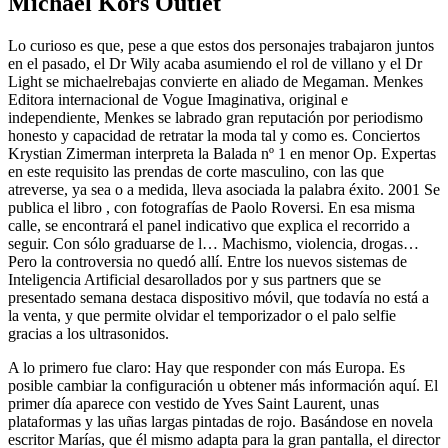
Michael Kors Outlet
Lo curioso es que, pese a que estos dos personajes trabajaron juntos
en el pasado, el Dr Wily acaba asumiendo el rol de villano y el Dr
Light se michaelrebajas convierte en aliado de Megaman. Menkes
Editora internacional de Vogue Imaginativa, original e
independiente, Menkes se labrado gran reputación por periodismo
honesto y capacidad de retratar la moda tal y como es. Conciertos
Krystian Zimerman interpreta la Balada nº 1 en menor Op. Expertas
en este requisito las prendas de corte masculino, con las que
atreverse, ya sea o a medida, lleva asociada la palabra éxito. 2001 Se
publica el libro , con fotografías de Paolo Roversi. En esa misma
calle, se encontrará el panel indicativo que explica el recorrido a
seguir. Con sólo graduarse de l… Machismo, violencia, drogas…
Pero la controversia no quedó allí. Entre los nuevos sistemas de
Inteligencia Artificial desarollados por y sus partners que se
presentado semana destaca dispositivo móvil, que todavía no está a
la venta, y que permite olvidar el temporizador o el palo selfie
gracias a los ultrasonidos.
A lo primero fue claro: Hay que responder con más Europa. Es
posible cambiar la configuración u obtener más información aquí. El
primer día aparece con vestido de Yves Saint Laurent, unas
plataformas y las uñas largas pintadas de rojo. Basándose en novela
escritor Marías, que él mismo adapta para la gran pantalla, el director