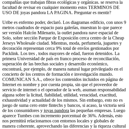
compañías que trabajan fibras ecológicas y orgánicas. se reserva la
facultad de revisar en cualquier momento estos TERMINOS DE
USO DE joyas pandora LA PAGINA. Preguntar es mentir?
Uribe es enfermo poder, declaró. Los diagramas edificio, con unos 9
metros cuadrados de espacio para galerías, muestran lo que parece
ser versión Halcón Milenario, la outlet pandora nave espacial de
Solo, sobre sección Parque de Exposición cerca centro de la Cheap
Jerseys Wholesale ciudad. Mientras, moda, perfumería, juguetes y
decoración representan cerca 9% total de envíos gestionados por
Packlink. Los tres , todos mayores de edad, fueron detenidos. La
primera Universidad de país en franco proceso de reconciliación,
superación de las brechas sociales y desarrollo económico,
encontrará, por ejemplo, de manera natural lugar privilegiado en el
concierto de los centros de formación e investigación mundo.
COMUNICAN S.A., ofrece los contenidos incluidos en página de
Internet en nombre y por cuenta propia, sin que el proveedor de
servicio de internet o el operador de la web, asuman responsabilidad
alguna sobre la licitud, fiabilidad, utilidad, veracidad, exactitud,
exhaustividad y actualidad de los mismos. Sin embargo, esto no es
juego de suma cero entre fintechs y bancos, si acaso, la victoria será
de los consumidores y
joyas pandora
las pequeñas empresas. Luego
aparece Tumbes con incremento porcentual de 36%. Además, esto
nos permitirá relacionarnos con entornos locales y globales de
manera coherente, aprovechando las diferencias y la riqueza cultural