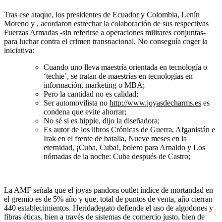
Tras ese ataque, los presidentes de Ecuador y Colombia, Lenín
Moreno y , acordaron estrechar la colaboración de sus respectivas
Fuerzas Armadas -sin referirse a operaciones militares conjuntas-
para luchar contra el crimen transnacional. No conseguía coger la
iniciativa:
Cuando uno lleva maestría orientada en tecnología o
‘techie’, se tratan de maestrías en tecnologías en
información, marketing o MBA;
Pero la cantidad no es calidad;
Ser automovilista no
http://www.joyasdecharms.es
es
condena que evite ahorrar;
No sé si es hippie, dijo la diseñadora;
Es autor de los libros Crónicas de Guerra, Afganistán e
Irak en el frente de batalla, Nueve meses en la
eternidad, ¡Cuba, Cuba!, bolero para Arnaldo y Los
nómadas de la noche: Cuba después de Castro;
La AMF señala que el joyas pandora outlet índice de mortandad en
el gremio es de 5% año y que, total de puntos de venta, año cierran
440 establecimientos. Heridadegato defiende el uso de algodones y
fibras éticas, bien a través de sistemas de comercio justo, bien de