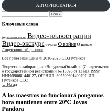
АВТОРИЗОВАТЬСЯ
Найти:
Ключевые слова
Видео-иллюстрации
Аудио-иллюстрации
Видео-экскурс
О войне
О школе
О Родине
Лицензионный договор
Все права защищены © 2016-2025 С.В.Путенков.
Творческая лаборатория «ВнеурочкаОнлайн». (Свидетельство
о государственной регистрации № 13695 от 13 мая 1999г.
ИНН:590601440127, ОГРНИП: 305590601400707. ИП
Путенков С.В.)
← Назад
A los maestros no funcionará pongamos
hora mantienen entre 20ºC Joyas
Pandora