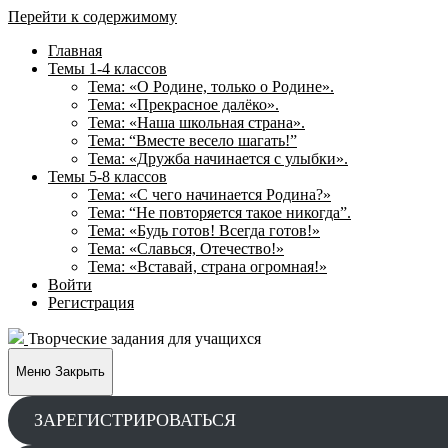
Перейти к содержимому
Главная
Темы 1-4 классов
Тема: «О Родине, только о Родине».
Тема: «Прекрасное далёко».
Тема: «Наша школьная страна».
Тема: “Вместе весело шагать!”
Тема: «Дружба начинается с улыбки».
Темы 5-8 классов
Тема: «С чего начинается Родина?»
Тема: “Не повторяется такое никогда”.
Тема: «Будь готов! Всегда готов!»
Тема: «Славься, Отечество!»
Тема: «Вставай, страна огромная!»
Войти
Регистрация
Творческие задания для учащихся
Меню
Закрыть
ЗАРЕГИСТРИРОВАТЬСЯ