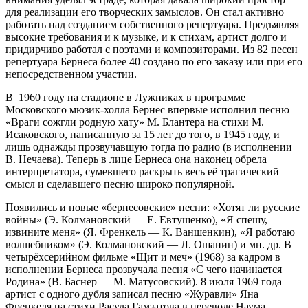
для реализации его творческих замыслов. Он стал активно
работать над созданием собственного репертуара. Предъявляя
высокие требования и к музыке, и к стихам, артист долго и
придирчиво работал с поэтами и композиторами. Из 82 песен
репертуара Бернеса более 40 создано по его заказу или при его
непосредственном участии.
В 1960 году на стадионе в Лужниках в программе
Московского мюзик-холла Бернес впервые исполнил песню
«Враги сожгли родную хату» М. Блантера на стихи М.
Исаковского, написанную за 15 лет до того, в 1945 году, и
лишь однажды прозвучавшую тогда по радио (в исполнении
В. Нечаева). Теперь в лице Бернеса она наконец обрела
интерпретатора, сумевшего раскрыть весь её трагический
смысл и сделавшего песню широко популярной.
Появились и новые «бернесовские» песни: «Хотят ли русские
войны» (Э. Колмановский — Е. Евтушенко), «Я спешу,
извините меня» (Я. Френкель — К. Ваншенкин), «Я работаю
волшебником» (Э. Колмановский — Л. Ошанин) и мн. др. В
четырёхсерийном фильме «Щит и меч» (1968) за кадром в
исполнении Бернеса прозвучала песня «С чего начинается
Родина» (В. Баснер — М. Матусовский). 8 июля 1969 года
артист с одного дубля записал песню «Журавли» Яна
Френкеля на стихи Расула Гамзатова в переводе Наума