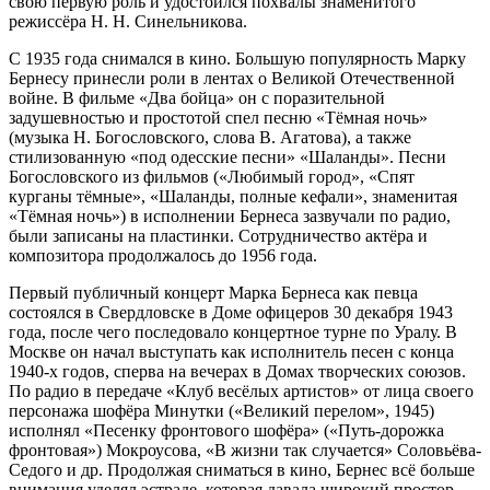
свою первую роль и удостоился похвалы знаменитого
режиссёра Н. Н. Синельникова.
С 1935 года снимался в кино. Большую популярность Марку
Бернесу принесли роли в лентах о Великой Отечественной
войне. В фильме «Два бойца» он с поразительной
задушевностью и простотой спел песню «Тёмная ночь»
(музыка Н. Богословского, слова В. Агатова), а также
стилизованную «под одесские песни» «Шаланды». Песни
Богословского из фильмов («Любимый город», «Спят
курганы тёмные», «Шаланды, полные кефали», знаменитая
«Тёмная ночь») в исполнении Бернеса зазвучали по радио,
были записаны на пластинки. Сотрудничество актёра и
композитора продолжалось до 1956 года.
Первый публичный концерт Марка Бернеса как певца
состоялся в Свердловске в Доме офицеров 30 декабря 1943
года, после чего последовало концертное турне по Уралу. В
Москве он начал выступать как исполнитель песен с конца
1940-х годов, сперва на вечерах в Домах творческих союзов.
По радио в передаче «Клуб весёлых артистов» от лица своего
персонажа шофёра Минутки («Великий перелом», 1945)
исполнял «Песенку фронтового шофёра» («Путь-дорожка
фронтовая») Мокроусова, «В жизни так случается» Соловьёва-
Седого и др. Продолжая сниматься в кино, Бернес всё больше
внимания уделял эстраде, которая давала широкий простор