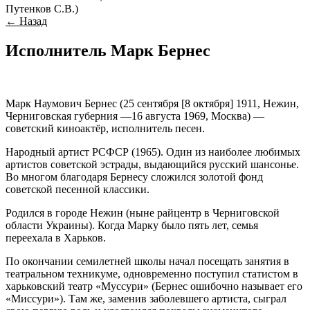
Путенков С.В.)
← Назад
Исполнитель Марк Бернес
Марк Наумович Бернес (25 сентября [8 октября] 1911, Нежин,
Черниговская губерния —16 августа 1969, Москва) —
советский киноактёр, исполнитель песен.
Народный артист РСФСР (1965). Один из наиболее любимых
артистов советской эстрады, выдающийся русский шансонье.
Во многом благодаря Бернесу сложился золотой фонд
советской песенной классики.
Родился в городе Нежин (ныне райцентр в Черниговской
области Украины). Когда Марку было пять лет, семья
переехала в Харьков.
По окончании семилетней школы начал посещать занятия в
театральном техникуме, одновременно поступил статистом в
харьковский театр «Муссури» (Бернес ошибочно называет его
«Миссури»). Там же, заменив заболевшего артиста, сыграл