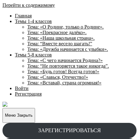
Перейти к содержимому
Главная
Темы 1-4 классов
Тема: «О Родине, только о Родине».
Тема: «Прекрасное далёко».
Тема: «Наша школьная страна».
Тема: “Вместе весело шагать!”
Тема: «Дружба начинается с улыбки».
Темы 5-8 классов
Тема: «С чего начинается Родина?»
Тема: “Не повторяется такое никогда”.
Тема: «Будь готов! Всегда готов!»
Тема: «Славься, Отечество!»
Тема: «Вставай, страна огромная!»
Войти
Регистрация
Творческие
задания
для
Меню
Закрыть
учащихся
ЗАРЕГИСТРИРОВАТЬСЯ