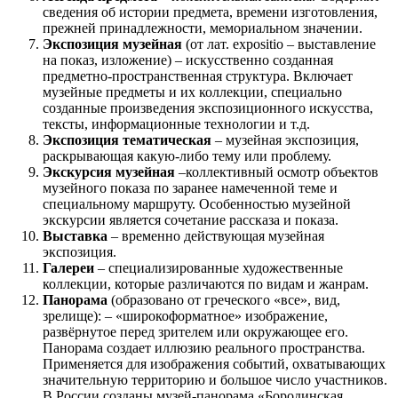
сведения об истории предмета, времени изготовления,
прежней принадлежности, мемориальном значении.
Экспозиция музейная
(от лат. expositio – выставление
на показ, изложение) – искусственно созданная
предметно-пространственная структура. Включает
музейные предметы и их коллекции, специально
созданные произведения экспозиционного искусства,
тексты, информационные технологии и т.д.
Экспозиция тематическая
– музейная экспозиция,
раскрывающая какую-либо тему или проблему.
Экскурсия музейная
–коллективный осмотр объектов
музейного показа по заранее намеченной теме и
специальному маршруту. Особенностью музейной
экскурсии является сочетание рассказа и показа.
Выставка
– временно действующая музейная
экспозиция.
Галереи
– специализированные художественные
коллекции, которые различаются по видам и жанрам.
Панорама
(образовано от греческого «все», вид,
зрелище): – «широкоформатное» изображение,
развёрнутое перед зрителем или окружающее его.
Панорама создает иллюзию реального пространства.
Применяется для изображения событий, охватывающих
значительную территорию и большое число участников.
В России созданы музей-панорама «Бородинская