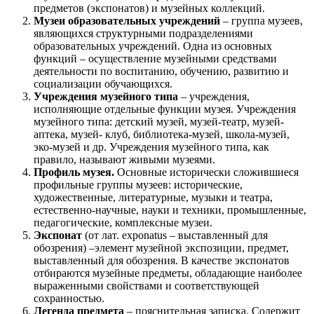
предметов (экспонатов) и музейных коллекций.
Музеи образовательных учреждений
– группа музеев,
являющихся структурными подразделениями
образовательных учреждений. Одна из основных
функций – осуществление музейными средствами
деятельности по воспитанию, обучению, развитию и
социализации обучающихся.
Учреждения музейного типа
– учреждения,
исполняющие отдельные функции музея. Учреждения
музейного типа: детский музей, музей-театр, музей-
аптека, музей- клуб, библиотека-музей, школа-музей,
эко-музей и др. Учреждения музейного типа, как
правило, называют живыми музеями.
Профиль музея.
Основные исторически сложившиеся
профильные группы музеев: исторические,
художественные, литературные, музыки и театра,
естественно-научные, науки и техники, промышленные,
педагогические, комплексные музеи.
Экспонат
(от лат. exponatus – выставленный для
обозрения) –элемент музейной экспозиции, предмет,
выставленный для обозрения. В качестве экспонатов
отбираются музейные предметы, обладающие наиболее
выраженными свойствами и соответствующей
сохранностью.
Легенда предмета
– пояснительная записка. Содержит