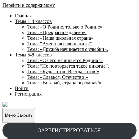
Перейти к содержимому
Главная
Темы 1-4 классов
Тема: «О Родине, только о Родине».
Тема: «Прекрасное далёко».
Тема: «Наша школьная страна».
Тема: “Вместе весело шагать!”
Тема: «Дружба начинается с улыбки».
Темы 5-8 классов
Тема: «С чего начинается Родина?»
Тема: “Не повторяется такое никогда”.
Тема: «Будь готов! Всегда готов!»
Тема: «Славься, Отечество!»
Тема: «Вставай, страна огромная!»
Войти
Регистрация
Творческие
задания
для
Меню
Закрыть
учащихся
ЗАРЕГИСТРИРОВАТЬСЯ