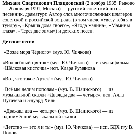
Михаил Спартакович Пляцковский
(2 ноября 1935, Рыково
— 26 января 1991, Москва) — русский советский поэт-
песенник, драматург. Автор слов многочисленных шлягеров
советской и российской эстрады (в том числе «Увезу тебя я в
тундру», «Крыша дома твоего», «Ягода-малина», «Мамины
глаза», «Через две зимы») и детских песен.
Детские песни
«Возле моря Чёрного» (муз. Ю. Чичкова)
«Волшебный цветок» (муз. Ю. Чичкова) — из мультфильма
«Шёлковая кисточка» исп. Клара Румянова
«Вот, что такое Артек!» (муз. Ю. Чичкова)
«Всё мы делим пополам» (муз. В. Шаинского) — из
музыкальной сказки «Дважды два — четыре», исп. Алла
Пугачёва и Эдуард Хиль
«Дважды два — четыре» (муз. В. Шаинского) — из
одноимённой музыкальной сказки
«Детство — это я и ты» (муз. Ю. Чичкова) — исп. БДХ п/у В.
Попова