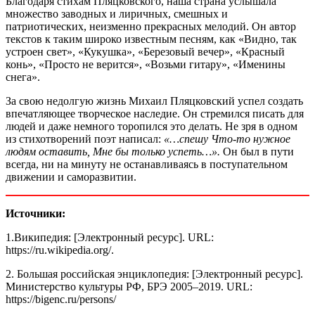
Благодаря стихам Пляцковского, наша страна услышала
множество заводных и лиричных, смешных и
патриотических, неизменно прекрасных мелодий. Он автор
текстов к таким широко известным песням, как «Видно, так
устроен свет», «Кукушка», «Березовый вечер», «Красный
конь», «Просто не верится», «Возьми гитару», «Именины
снега».
За свою недолгую жизнь Михаил Пляцковский успел создать
впечатляющее творческое наследие. Он стремился писать для
людей и даже немного торопился это делать. Не зря в одном
из стихотворений поэт написал:
«…спешу Что-то нужное
людям оставить, Мне бы только успеть…».
Он был в пути
всегда, ни на минуту не останавливаясь в поступательном
движении и саморазвитии.
Источники:
1.Википедия: [Электронный ресурс]. URL:
https://ru.wikipedia.org/.
2. Большая российская энциклопедия: [Электронный ресурс].
Министерство культуры РФ, БРЭ 2005–2019. URL:
https://bigenc.ru/persons/