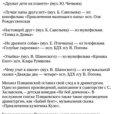
«Дружат дети на планете» (муз. Ю. Чичкова)
«Лучше папы друга нет» (муз. Б. Савельева) — из
кинофильма «Приключения маленького папы» исп. Оля
Рождественская
«Настоящий друг» (муз. Б. Савельева) — из мультфильма
«Тимка и Димка»
«Не дразните собак» (муз. Е. Птичкина) — из телефильма
«Голубые сыроежки» — исп. БДХ п/у В. Попова
«Улыбка» (муз. В. Шаинского) — из мультфильма «Крошка
Енот» исп. Клара Румянова
«Чему учат в школе» (муз. В. Шаинского) — из музыкальной
сказки «Дважды два — четыре» исп. БДХ п/у В. Попова.
Михаил Пляцковский оставил свой след и в драматургии.
Одно из ранних произведений, написанное в соавторстве с С.
Заславским, – детская комедия «Не бей девчонок». В
послужном списке Пляцковского также такие произведения
драматургии, как «Бабий бунт», музыкальная сказка
«Приключения кузнечика Кузи».