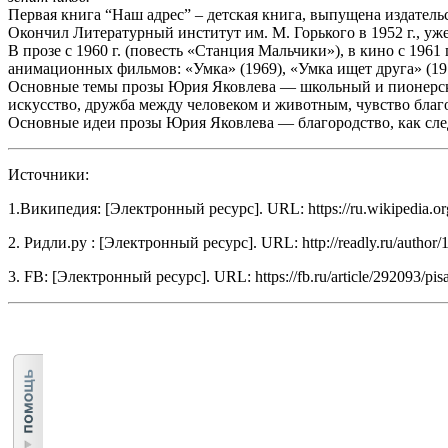
Первая книга “Наш адрес” – детская книга, выпущена издательс
Окончил Литературный институт им. М. Горького в 1952 г., уж
В прозе с 1960 г. (повесть «Станция Мальчики»), в кино с 196
анимационных фильмов: «Умка» (1969), «Умка ищет друга» (197
Основные темы прозы Юрия Яковлева — школьный и пионерский
искусство, дружба между человеком и животным, чувство бла
Основные идеи прозы Юрия Яковлева — благородство, как сл
Источники:
1.Википедия: [Электронный ресурс]. URL: https://ru.wikipedia.or
2. Ридли.ру : [Электронный ресурс]. URL: http://readly.ru/author/
3. FB: [Электронный ресурс]. URL: https://fb.ru/article/292093/pisa