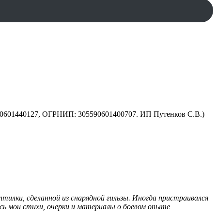
590601440127, ОГРНИП: 305590601400707. ИП Путенков С.В.)
оптилки, сделанной из снарядной гильзы. Иногда пристраивался
ись мои стихи, очерки и материалы о боевом опыте