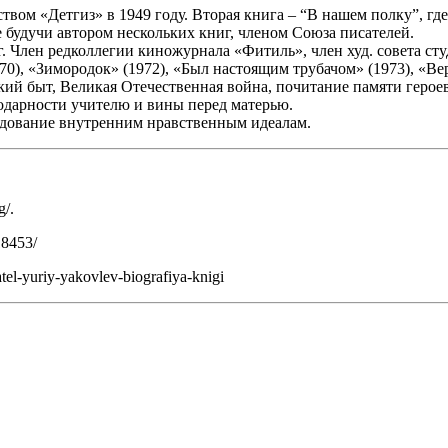
твом «Детгиз» в 1949 году. Вторая книга – “В нашем полку”, гд
е будучи автором нескольких книг, членом Союза писателей.
1 г. Член редколлегии киножурнала «Фитиль», член худ. совета 
0), «Зимородок» (1972), «Был настоящим трубачом» (1973), «Ве
 быт, Великая Отечественная война, почитание памяти героев,
годарности учителю и вины перед матерью.
едование внутренним нравственным идеалам.
g/.
18453/
tel-yuriy-yakovlev-biografiya-knigi