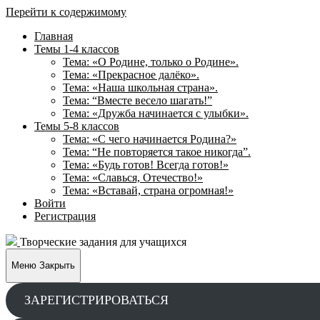
Перейти к содержимому
Главная
Темы 1-4 классов
Тема: «О Родине, только о Родине».
Тема: «Прекрасное далёко».
Тема: «Наша школьная страна».
Тема: “Вместе весело шагать!”
Тема: «Дружба начинается с улыбки».
Темы 5-8 классов
Тема: «С чего начинается Родина?»
Тема: “Не повторяется такое никогда”.
Тема: «Будь готов! Всегда готов!»
Тема: «Славься, Отечество!»
Тема: «Вставай, страна огромная!»
Войти
Регистрация
Творческие задания для учащихся
Меню
Закрыть
ЗАРЕГИСТРИРОВАТЬСЯ