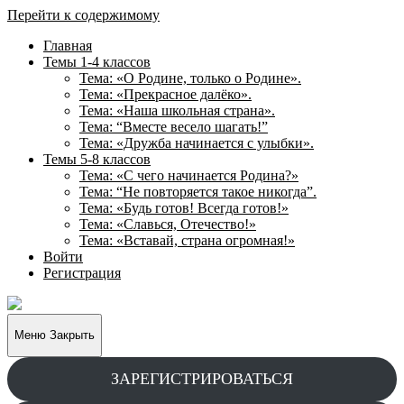
Перейти к содержимому
Главная
Темы 1-4 классов
Тема: «О Родине, только о Родине».
Тема: «Прекрасное далёко».
Тема: «Наша школьная страна».
Тема: “Вместе весело шагать!”
Тема: «Дружба начинается с улыбки».
Темы 5-8 классов
Тема: «С чего начинается Родина?»
Тема: “Не повторяется такое никогда”.
Тема: «Будь готов! Всегда готов!»
Тема: «Славься, Отечество!»
Тема: «Вставай, страна огромная!»
Войти
Регистрация
Творческие
задания
для
Меню
Закрыть
учащихся
ЗАРЕГИСТРИРОВАТЬСЯ