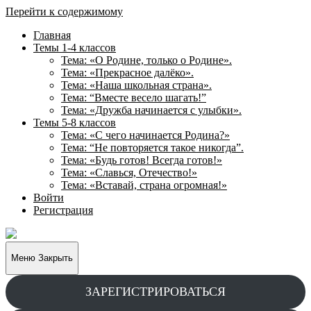
Перейти к содержимому
Главная
Темы 1-4 классов
Тема: «О Родине, только о Родине».
Тема: «Прекрасное далёко».
Тема: «Наша школьная страна».
Тема: “Вместе весело шагать!”
Тема: «Дружба начинается с улыбки».
Темы 5-8 классов
Тема: «С чего начинается Родина?»
Тема: “Не повторяется такое никогда”.
Тема: «Будь готов! Всегда готов!»
Тема: «Славься, Отечество!»
Тема: «Вставай, страна огромная!»
Войти
Регистрация
Творческие
задания
для
Меню
Закрыть
учащихся
ЗАРЕГИСТРИРОВАТЬСЯ