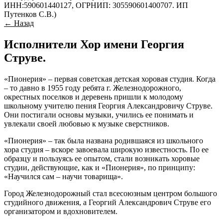
ИНН:590601440127, ОГРНИП: 305590601400707. ИП
Путенков С.В.)
← Назад
Исполнители Хор имени Георгия
Струве.
«Пионерия» – первая советская детская хоровая студия. Когда
– то давно в 1955 году ребята г. Железнодорожного,
окрестных поселков и деревень пришли к молодому
школьному учителю пения Георгия Александровичу Струве.
Они постигали основы музыки, учились ее понимать и
увлекали своей любовью к музыке сверстников.
«Пионерия» – так была названа родившаяся из школьного
хора студия – вскоре завоевала широкую известность. По ее
образцу и пользуясь ее опытом, стали возникать хоровые
студии, действующие, как и «Пионерия», по принципу:
«Научился сам – научи товарища».
Город Железнодорожный стал всесоюзным центром большого
студийного движения, а Георгий Александрович Струве его
организатором и вдохновителем.