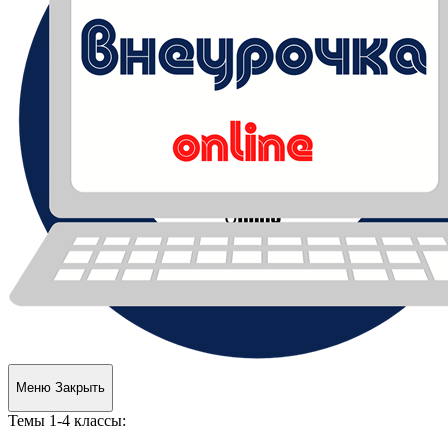
Творческие
Меню
Закрыть
задания
для
Темы 1-4 классы:
учащихся