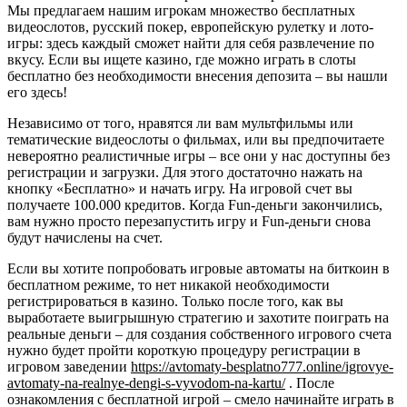
Мы предлагаем нашим игрокам множество бесплатных
видеослотов, русский покер, европейскую рулетку и лото-
игры: здесь каждый сможет найти для себя развлечение по
вкусу. Если вы ищете казино, где можно играть в слоты
бесплатно без необходимости внесения депозита – вы нашли
его здесь!
Независимо от того, нравятся ли вам мультфильмы или
тематические видеослоты о фильмах, или вы предпочитаете
невероятно реалистичные игры – все они у нас доступны без
регистрации и загрузки. Для этого достаточно нажать на
кнопку «Бесплатно» и начать игру. На игровой счет вы
получаете 100.000 кредитов. Когда Fun-деньги закончились,
вам нужно просто перезапустить игру и Fun-деньги снова
будут начислены на счет.
Если вы хотите попробовать игровые автоматы на биткоин в
бесплатном режиме, то нет никакой необходимости
регистрироваться в казино. Только после того, как вы
выработаете выигрышную стратегию и захотите поиграть на
реальные деньги – для создания собственного игрового счета
нужно будет пройти короткую процедуру регистрации в
игровом заведении
https://avtomaty-besplatno777.online/igrovye-
avtomaty-na-realnye-dengi-s-vyvodom-na-kartu/
. После
ознакомления с бесплатной игрой – смело начинайте играть в