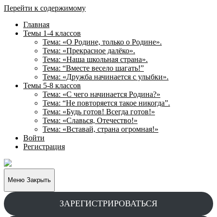
Перейти к содержимому
Главная
Темы 1-4 классов
Тема: «О Родине, только о Родине».
Тема: «Прекрасное далёко».
Тема: «Наша школьная страна».
Тема: “Вместе весело шагать!”
Тема: «Дружба начинается с улыбки».
Темы 5-8 классов
Тема: «С чего начинается Родина?»
Тема: “Не повторяется такое никогда”.
Тема: «Будь готов! Всегда готов!»
Тема: «Славься, Отечество!»
Тема: «Вставай, страна огромная!»
Войти
Регистрация
Творческие
задания
для
Меню
Закрыть
учащихся
ЗАРЕГИСТРИРОВАТЬСЯ