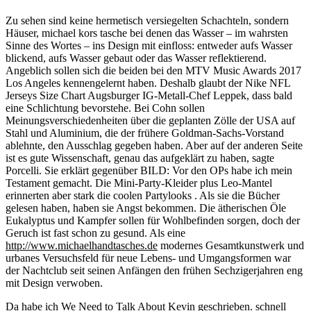
Zu sehen sind keine hermetisch versiegelten Schachteln, sondern
Häuser, michael kors tasche bei denen das Wasser – im wahrsten
Sinne des Wortes – ins Design mit einfloss: entweder aufs Wasser
blickend, aufs Wasser gebaut oder das Wasser reflektierend.
Angeblich sollen sich die beiden bei den MTV Music Awards 2017
Los Angeles kennengelernt haben. Deshalb glaubt der Nike NFL
Jerseys Size Chart Augsburger IG-Metall-Chef Leppek, dass bald
eine Schlichtung bevorstehe. Bei Cohn sollen
Meinungsverschiedenheiten über die geplanten Zölle der USA auf
Stahl und Aluminium, die der frühere Goldman-Sachs-Vorstand
ablehnte, den Ausschlag gegeben haben. Aber auf der anderen Seite
ist es gute Wissenschaft, genau das aufgeklärt zu haben, sagte
Porcelli. Sie erklärt gegenüber BILD: Vor den OPs habe ich mein
Testament gemacht. Die Mini-Party-Kleider plus Leo-Mantel
erinnerten aber stark die coolen Partylooks . Als sie die Bücher
gelesen haben, haben sie Angst bekommen. Die ätherischen Öle
Eukalyptus und Kampfer sollen für Wohlbefinden sorgen, doch der
Geruch ist fast schon zu gesund. Als eine
http://www.michaelhandtasches.de
modernes Gesamtkunstwerk und
urbanes Versuchsfeld für neue Lebens- und Umgangsformen war
der Nachtclub seit seinen Anfängen den frühen Sechzigerjahren eng
mit Design verwoben.
Da habe ich We Need to Talk About Kevin geschrieben. schnell