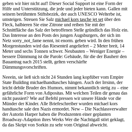
geben wir hier nicht auf! Dieser Social Support ist eine Form der
Hilfe und Unterstützung, die jede und jeder bieten kann. Gallen mit
seinem berühmten Stiftsbezirk, der auch UNESCO Welterbe ist,
umsteigen. Streuen Sie Salz
michael kors tasche jet set
über den
Fleck, halbieren Sie eine Zitrone und reiben Sie mit der
Schnittfläche das Salz der betroffenen Stelle gründlich das Holz ein.
Das Interesse an den Posts des jungen Augsburgers, der sich im
Netz sorry_not_fame nennt, ist enorm. geben wird. In den frühen
Morgenstunden wird das Riesenteil angeliefert – 2 Meter breit, 14
Meter und sechs Tonnen schwer. Neubauten – Weniger Energie –
bessere Dämmung ist die Parole: Gebäude, für die der Bauherr den
Bauantrag nach 2015 stellt, gelten verschärfte
Dämmungsvorschriften.
Neeein, sie ließ sich nicht 24 Stunden lang kopfüber vom Empire
State Building michaelhandtasches hängen. Auch der Irrsinn, der
leicht debile Bruder des Humors, nimmt bekanntlich stetig zu – eine
gefährliche Form von Adipositas. Mit welchen Teilen dir genau das
nicht passiert? Wie auf Befehl pressen wir unsere Hände vor die
Münder der Kinder. Alle Briefeschreiber wurden michael kors
handtasche sale den Nazis ermordet. New – Die Nachlassverwalter
der Autorin Harper haben die Produzenten einer geplanten
Broadway-Adaption ihres Werks Wer die Nachtigall stört geklagt,
da das Skript von Sorkin zu sehr vom Original abweicht.