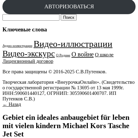
АВТОРИЗОВАТЬСЯ
Найти:
Ключевые слова
Видео-иллюстрации
Аудио-иллюстрации
Видео-экскурс
О войне
О школе
О Родине
Лицензионный договор
Все права защищены © 2016-2025 С.В.Путенков.
Творческая лаборатория «ВнеурочкаОнлайн». (Свидетельство
о государственной регистрации № 13695 от 13 мая 1999г.
ИНН:590601440127, ОГРНИП: 305590601400707. ИП
Путенков С.В.)
← Назад
Gebiet ein ideales anbaugebiet für leben
mit vielen kindern Michael Kors Tasche
Jet Set